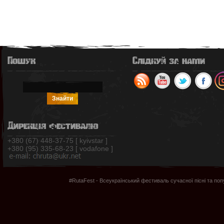
Пошук
Слідкуй за нами
Дирекція фестивалю
+380 (67) 448-37-75 [ kyivstar ]
+380 (95) 335-68-23 [ vodafone ]
#RutaFest - Всеукраїнський фестиваль сучасної пісні та по