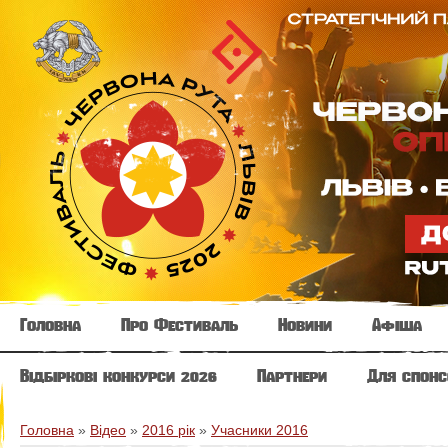
Головна
Про Фестиваль
Новини
Афіша
Відбіркові конкурси 2026
Партнери
Для спонс
Головна
»
Відео
»
2016 рік
»
Учасники 2016