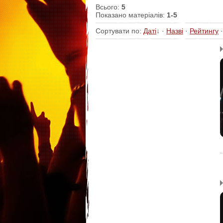
Всього
:
5
Показано матеріалів
:
1-5
Сортувати по
:
Даті
↓
·
Назві
·
Рейтингу