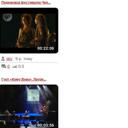
Переможці фестивалю Чер...
00:22:06
skv
9 р. тому
0
0.0
Гурт «Кому Вниз». Лауре...
00:03:56