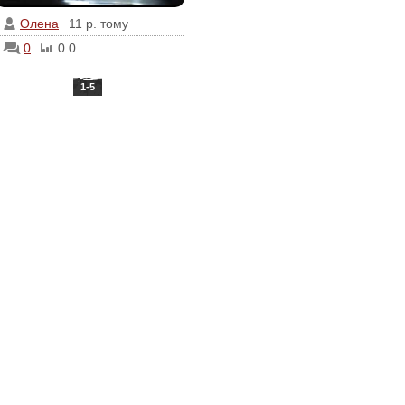
Олена
11 р. тому
0
0.0
1-5