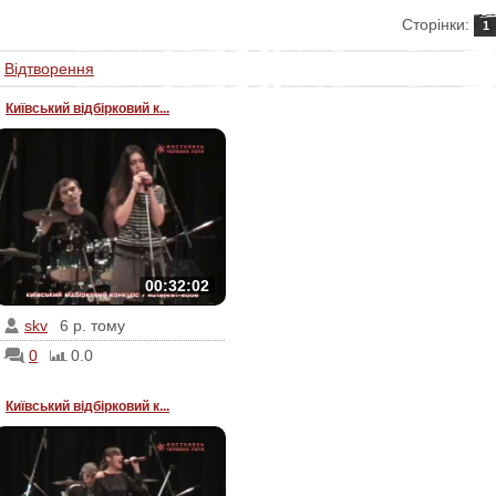
Сторінки
:
1
·
Відтворення
Київський відбірковий к...
00:32:02
skv
6 р. тому
0
0.0
Київський відбірковий к...