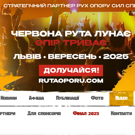
Новини
Афіша
Публікації
Фото
Відео
ртнери
Для спонсорів
Фінал 2025
Контакти