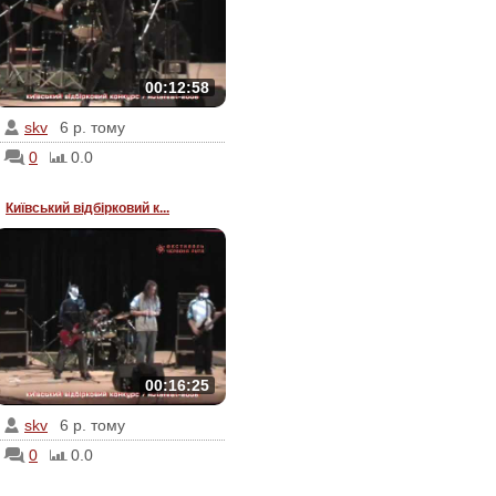
00:12:58
skv
6 р. тому
0
0.0
Київський відбірковий к...
00:16:25
skv
6 р. тому
0
0.0