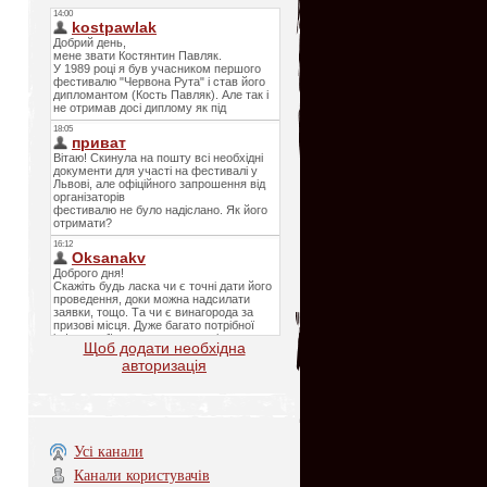
Щоб додати необхідна
авторизація
Усі канали
Канали користувачів