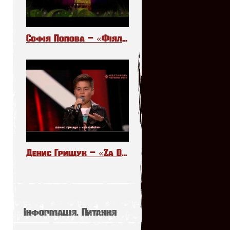
Софія Попова – «Фіялочки»
Денис Грищук – «Za Daleko». The Voice Kids Poland 6
Інформація. Питання