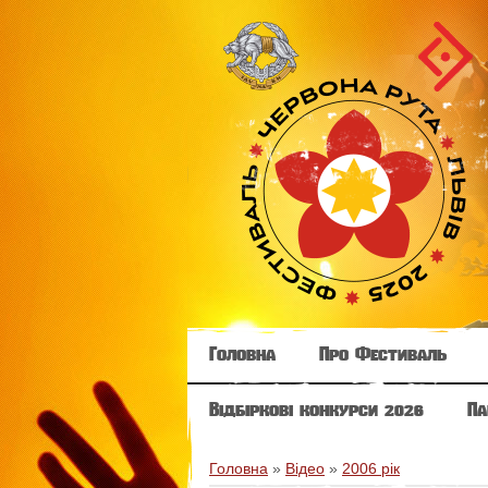
Головна
Про Фестиваль
Відбіркові конкурси 2026
Па
Головна
»
Відео
»
2006 рік