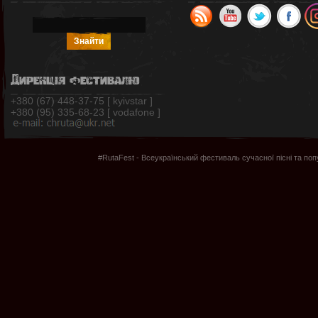
Дирекція фестивалю
+380 (67) 448-37-75 [ kyivstar ]
+380 (95) 335-68-23 [ vodafone ]
#RutaFest - Всеукраїнський фестиваль сучасної пісні та по