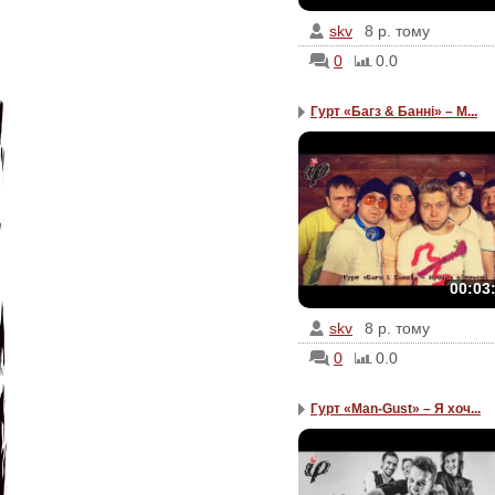
skv
8 р. тому
0
0.0
Гурт «Багз & Банні» – М...
00:03
skv
8 р. тому
0
0.0
Гурт «Man-Gust» – Я хоч...