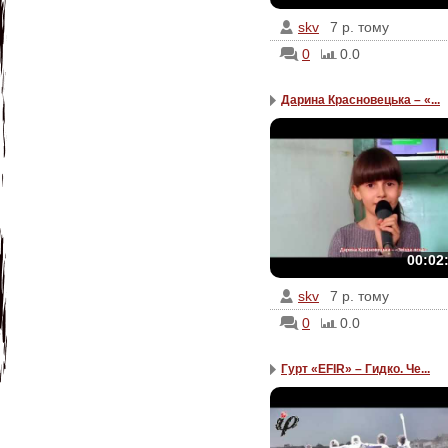
skv
7 р. тому
0
0.0
Дарина Красновецька – «...
00:02
skv
7 р. тому
0
0.0
Гурт «EFIR» – Гидко. Че...