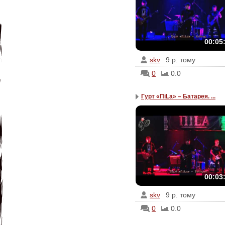
00:05
skv
9 р. тому
0
0.0
Гурт «ПiLa» – Батарея. ...
00:03
skv
9 р. тому
0
0.0