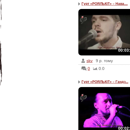
Гурт «РОЯЛЬКіТ» – Нава....
00:03
skv
9 р. тому
0
0.0
Гурт «РОЯЛЬКіТ» – Гандз...
00:02