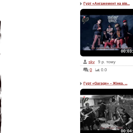
Гурт «Ангажемент на вів...
00:03
skv
9 р. тому
0
0.0
Гурт «Garage» – Жінка. ...
00:04