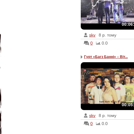
00:06
skv
8 р. тому
0
0.0
Гурт «Багз Банні» – Віт...
00:05
skv
8 р. тому
0
0.0