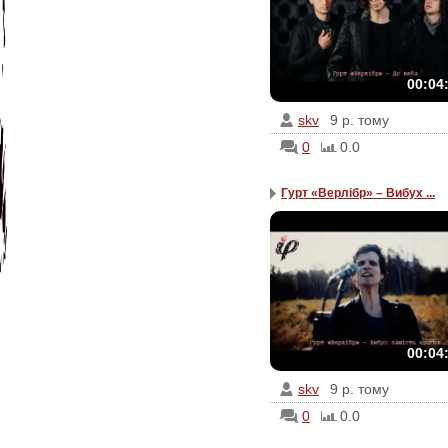
00:04
skv
9 р. тому
0
0.0
Гурт «Верлібр» – Вибух ...
00:04
skv
9 р. тому
0
0.0