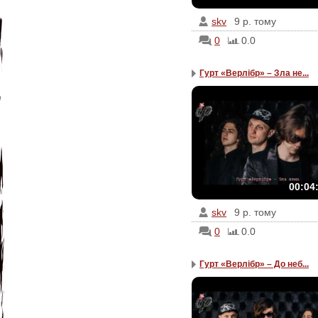
skv
9 р. тому
0
0.0
Гурт «Верлібр» – Зла не...
00:04
skv
9 р. тому
0
0.0
Гурт «Верлібр» – До неб...