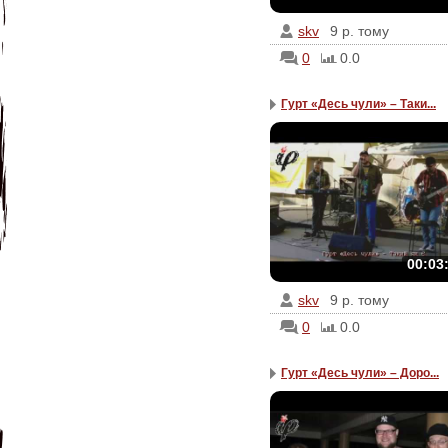
skv
9 р. тому
0
0.0
Гурт «Десь чули» – Таки...
00:03
skv
9 р. тому
0
0.0
Гурт «Десь чули» – Доро...