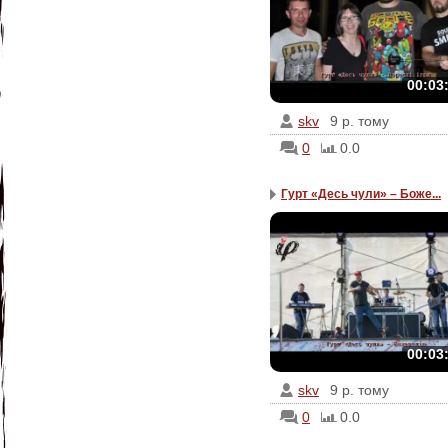
00:03
skv
9 р. тому
0
0.0
Гурт «Десь чули» – Боже...
00:03
skv
9 р. тому
0
0.0