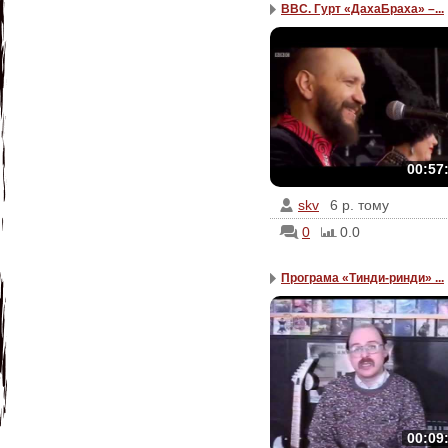
BBC. Гурт «ДахаБраха» –...
00:57
skv
6 р. тому
0
0.0
Програма «Тинди-ринди» ...
00:09