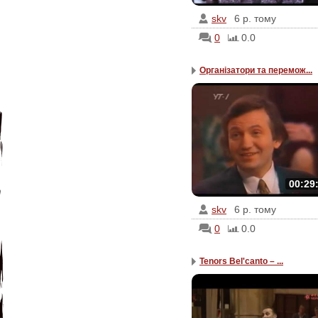
skv
6 р. тому
0
0.0
Організатори та перемож...
00:29
skv
6 р. тому
0
0.0
Tenors Bel'canto – ...