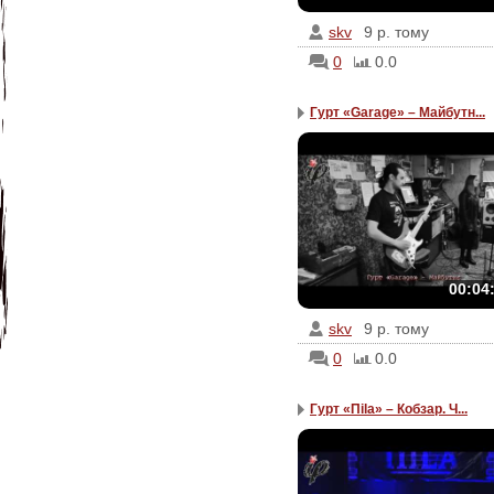
skv
9 р. тому
0
0.0
Гурт «Garage» – Майбутн...
00:04
skv
9 р. тому
0
0.0
Гурт «Пila» – Кобзар. Ч...