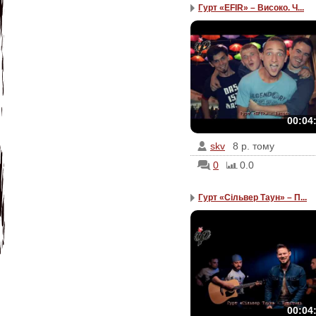
Гурт «EFIR» – Високо. Ч...
00:04
skv
8 р. тому
0
0.0
Гурт «Сільвер Таун» – П...
00:04