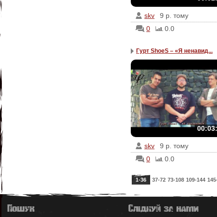
skv
9 р. тому
0
0.0
Гурт ShoeS – «Я ненавид...
00:03
skv
9 р. тому
0
0.0
1-36
37-72
73-108
109-144
145
Пошук
Слідкуй за нами