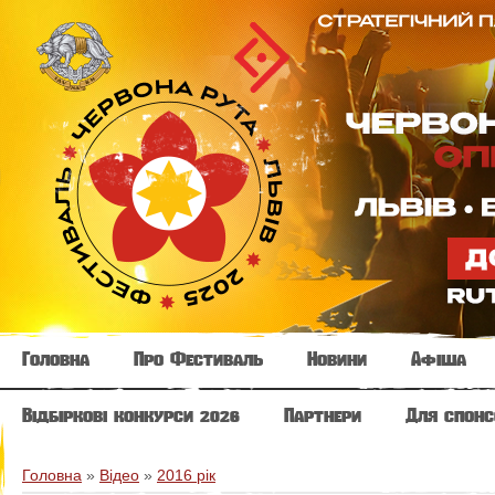
Головна
Про Фестиваль
Новини
Афіша
Відбіркові конкурси 2026
Партнери
Для спонс
Головна
»
Відео
»
2016 рік