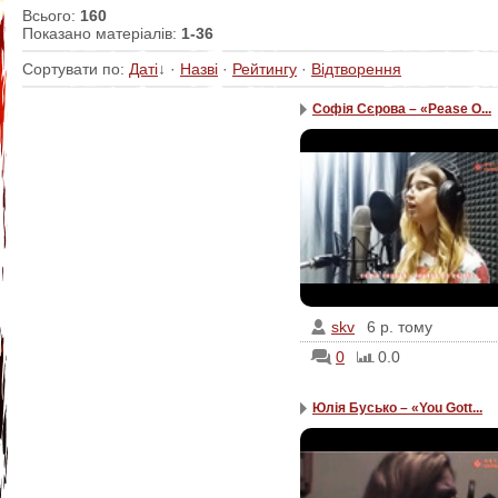
Всього
:
160
Показано матеріалів
:
1-36
Сортувати по
:
Даті
↓
·
Назві
·
Рейтингу
·
Відтворення
Софія Сєрова – «Pease O...
skv
6 р. тому
0
0.0
Юлія Бусько – «You Gott...