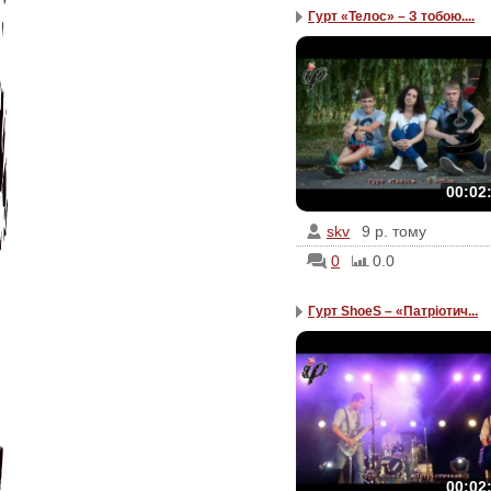
Гурт «Телос» – З тобою....
00:02
skv
9 р. тому
0
0.0
Гурт ShoeS – «Патріотич...
00:02