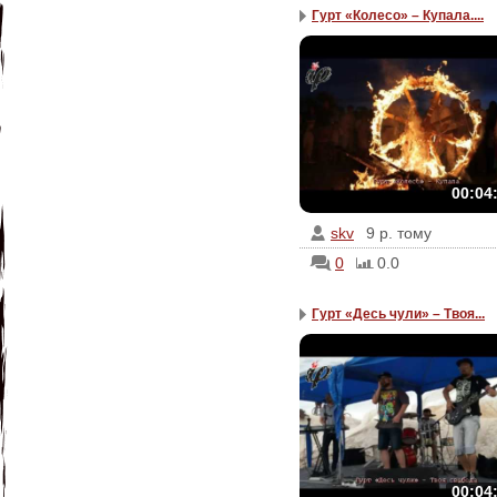
Гурт «Колесо» – Купала....
00:04
skv
9 р. тому
0
0.0
Гурт «Десь чули» – Твоя...
00:04