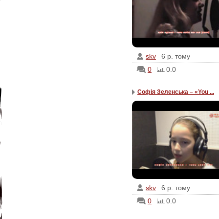
skv
6 р. тому
0
0.0
Софія Зеленська – «You ...
skv
6 р. тому
0
0.0