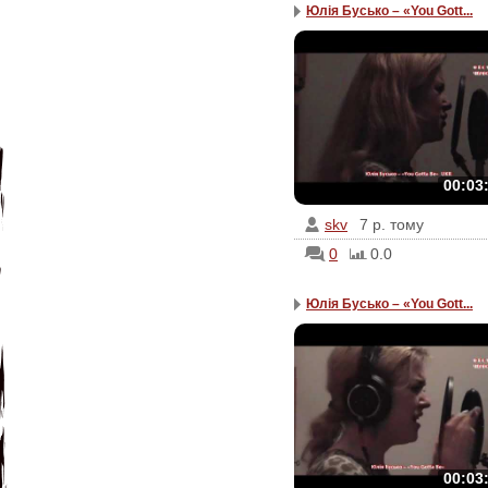
Юлія Бусько – «You Gott...
00:03
skv
7 р. тому
0
0.0
Юлія Бусько – «You Gott...
00:03