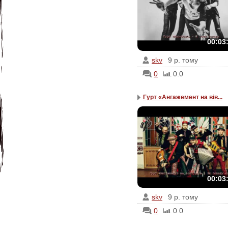
00:03
skv
9 р. тому
0
0.0
Гурт «Ангажемент на вів...
00:03
skv
9 р. тому
0
0.0