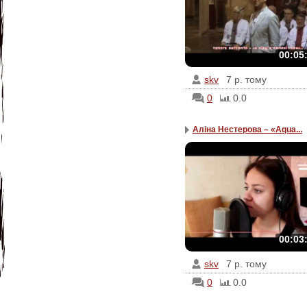
00:05
skv
7 р. тому
0
0.0
Аліна Нестерова – «Aqua...
00:03
skv
7 р. тому
0
0.0