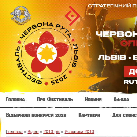
Головна
Про Фестиваль
Новини
Афіша
Відбіркові конкурси 2026
Партнери
Для спонс
Головна
»
Відео
»
2013 рік
»
Учасники 2013