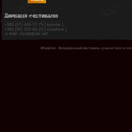
Дирекція фестивалю
+380 (67) 448-37-75 [ kyivstar ]
+380 (95) 335-68-23 [ vodafone ]
#RutaFest - Всеукраїнський фестиваль сучасної пісні та по