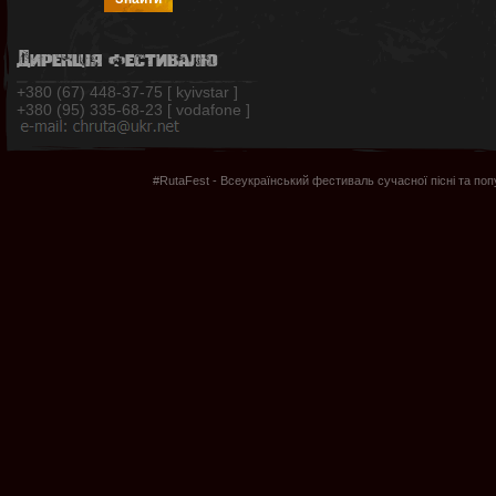
Дирекція фестивалю
+380 (67) 448-37-75 [ kyivstar ]
+380 (95) 335-68-23 [ vodafone ]
#RutaFest - Всеукраїнський фестиваль сучасної пісні та по