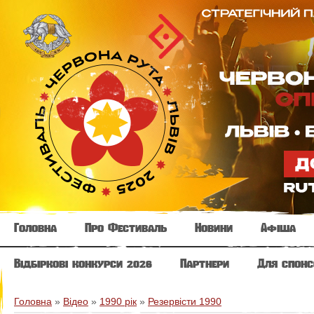
Головна
Про Фестиваль
Новини
Афіша
Відбіркові конкурси 2026
Партнери
Для спонс
Головна
»
Відео
»
1990 рік
»
Резервісти 1990