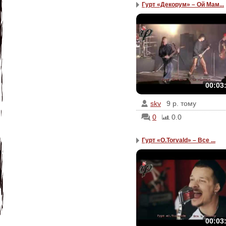
Гурт «Декорум» – Ой Мам...
00:03
skv
9 р. тому
0
0.0
Гурт «О.Torvald» – Все ...
00:03