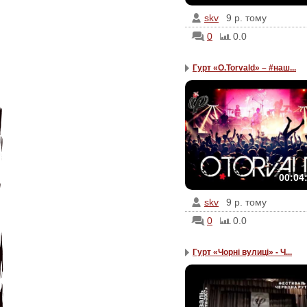
skv
9 р. тому
0
0.0
Гурт «О.Torvald» – #наш...
00:04
skv
9 р. тому
0
0.0
Гурт «Чорні вулиці» - Ч...