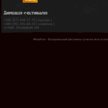
Дирекція фестивалю
+380 (67) 448-37-75 [ kyivstar ]
+380 (95) 335-68-23 [ vodafone ]
#RutaFest - Всеукраїнський фестиваль сучасної пісні та по