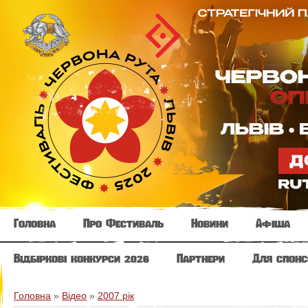
Головна
Про Фестиваль
Новини
Афіша
Відбіркові конкурси 2026
Партнери
Для спонс
Головна
»
Відео
»
2007 рік