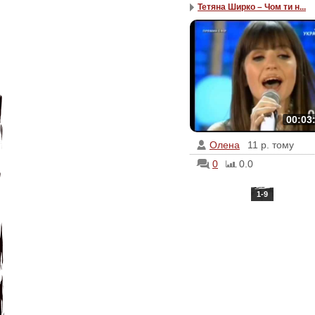
Тетяна Ширко – Чом ти н...
00:03
Олена
11 р. тому
0
0.0
1-9