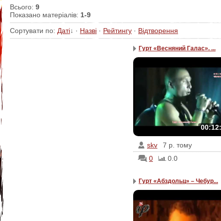
Всього
:
9
Показано матеріалів
:
1-9
Сортувати по
:
Даті
↓
·
Назві
·
Рейтингу
·
Відтворення
Гурт «Весняний Галас». ...
00:12
skv
7 р. тому
0
0.0
Гурт «Абздольц» – Чебур...