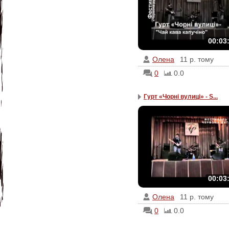
00:03
Олена
11 р. тому
0
0.0
Гурт «Чорні вулиці» - S...
00:03
Олена
11 р. тому
0
0.0