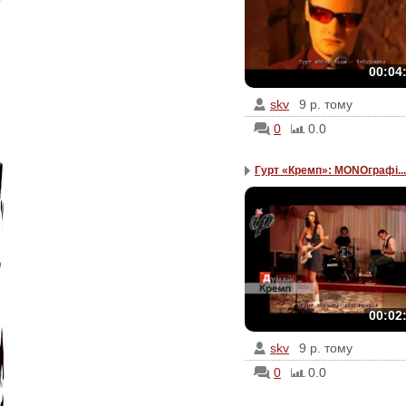
00:04
skv
9 р. тому
0
0.0
Гурт «Кремп»: MONOграфі...
00:02
skv
9 р. тому
0
0.0