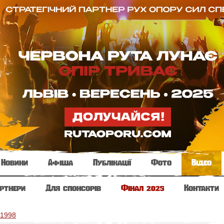
Новини
Афіша
Публікації
Фото
Відео
ртнери
Для спонсорів
Фінал 2025
Контакти
 1998