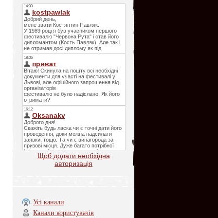
Щоб додати необхідна
авторизація
Усі канали
Канали користувачів