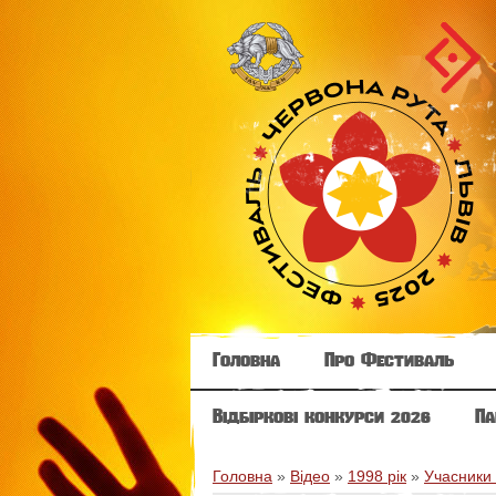
Головна
Про Фестиваль
Відбіркові конкурси 2026
Па
Головна
»
Відео
»
1998 рік
»
Учасники