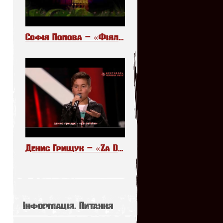
Софія Попова – «Фіялочки»
Денис Грищук – «Za Daleko». The Voice Kids Poland 6
Інформація. Питання