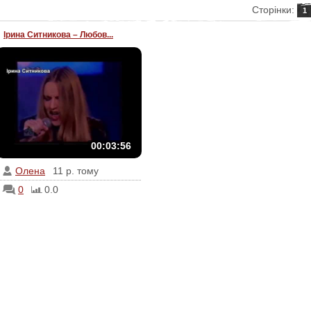
Сторінки
:
1
Ірина Ситникова – Любов...
00:03:56
Олена
11 р. тому
0
0.0