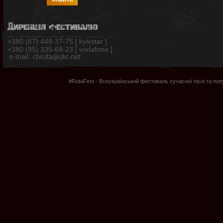
Дирекція фестивалю
+380 (67) 448-37-75 [ kyivstar ]
+380 (95) 335-68-23 [ vodafone ]
#RutaFest - Всеукраїнський фестиваль сучасної пісні та по