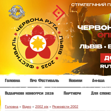
Головна
Про Фестиваль
Новини
Афіша
Відбіркові конкурси 2026
Партнери
Для спонс
Головна
»
Відео
»
2002 рік
»
Резервісти 2002