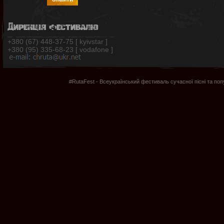
Дирекція фестивалю
+380 (67) 448-37-75 [ kyivstar ]
+380 (95) 335-68-23 [ vodafone ]
#RutaFest - Всеукраїнський фестиваль сучасної пісні та по