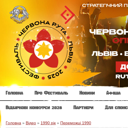
Головна
Про Фестиваль
Новини
Афіша
Відбіркові конкурси 2026
Партнери
Для спонс
Головна
»
Відео
»
1990 рік
»
Переможці 1990