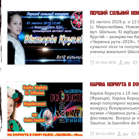
ПЕРШИЙ СОЛЬНИЙ КОНЦ
01 лютого 2019 р. о 12:
(с. Миролюбівка, Новомо
вул. Шкільна, 6) відбуд
Круглій – резервістки К
«Червона рута–2018», Ф
сучасної пісні та попу
учениці вокальної Школ
01-Лют-2019
skv
КАРІНА КОРНУТА В ЕФ
Каріна Корнута з 19 ли
(Франція). Каріна Корну
жанрі популярної музик
конкурсу Всеукраїнсько
музики «Червона рута–
фестивалю.
Bonjour je v
Saumur, la bannière de Ka
26-Січ-2019
skv