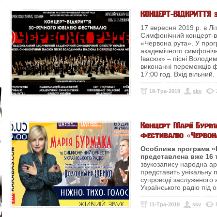
КОНЦЕРТ-ВІДКРИТТЯ 
17 вересня 2019 р. в Лі
Симфонічний концерт-в
«Червона рута». У прог
академічного симфоніч
Івасюк» – пісні Володи
виконанні переможців 
17:00 год. Вхід вільний.
18-Тра-2019
skv
Концерт Марії Бурм
фестивалю «Червон
Особлива програма «Н
представлена вже 16 
звукозапису народна ар
представить унікальну 
супроводі заслуженого 
Українського радіо під 
11-Тра-2019
skv