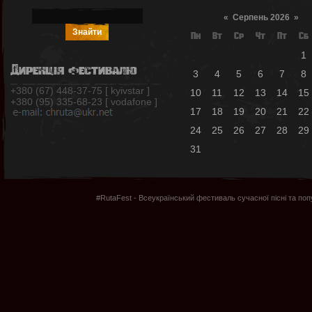
«
Серпень 2026
»
Пн
Вт
Ср
Чт
Пт
Сб
1
Дирекція фестивалю
3
4
5
6
7
8
+380 (67) 448-37-75 [ kyivstar ]
10
11
12
13
14
15
+380 (95) 335-68-23 [ vodafone ]
17
18
19
20
21
22
24
25
26
27
28
29
31
#RutaFest - Всеукраїнський фестиваль сучасної пісні та по