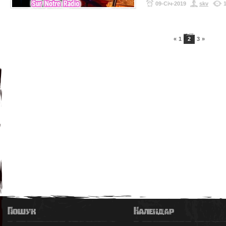
09-Січ-2019
skv
«
1
2
3
»
Пошук
Календар