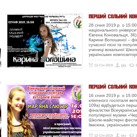
ПЕРШИЙ СОЛЬНИЙ КОН
28 січня 2019 р. о 15:00
національного університе
Євгена Коновальця, 36)
Карини Волошиної – фі
сучасної пісні та попу
учениці вокальної Школ
українських композиторі
12-Січ-2019
skv
ПЕРШИЙ СОЛЬНИЙ КО
16 січня 2019 р. о 15:00
клінічного госпіталя вет
109а) відбудеться пер
фіналістки Всеукраїнськ
популярної музики «Чер
Школи-майстерні фести
Івасюка, українських ком
12-Січ-2019
skv