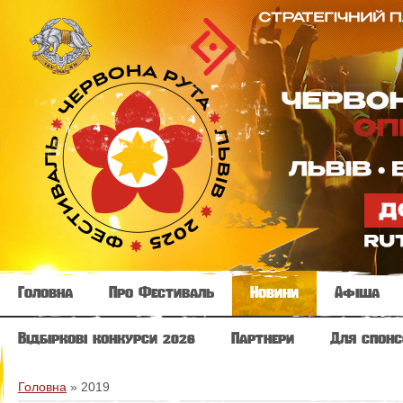
Головна
Про Фестиваль
Новини
Афіша
Відбіркові конкурси 2026
Партнери
Для спонс
Головна
»
2019