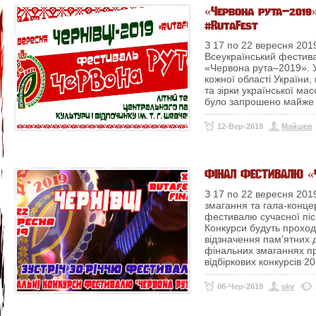
«Червона рута–2019»
#RutaFest
З 17 по 22 вересня 2019
Всеукраїнський фестива
«Червона рута–2019».
кожної області України,
та зірки української ма
було запрошено майже 9
12-Вер-2019
Майшев
ФІНАЛ ФЕСТИВАЛЮ «Ч
З 17 по 22 вересня 2019
змагання та гала-конце
фестивалю сучасної піс
Конкурси будуть прохо
відзначення пам’ятних д
фінальних змаганнях п
відбіркових конкурсів 2
06-Чер-2019
skv