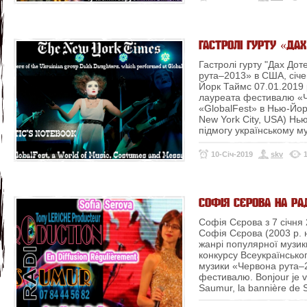
ГАСТРОЛІ ГУРТУ «ДА
Гастролі гурту "Дах До
рута–2013» в США, січе
Йорк Таймс 07.01.2019 
лауреата фестивалю «Ч
«GlobalFest» в Нью-Йор
New York City, USA)
Нью
підмогу українському 
10-Січ-2019
skv
СОФІЯ СЄРОВА НА РА
Софія Сєрова з 7 січня 
Софія Сєрова (2003 р. н
жанрі популярної музик
конкурсу Всеукраїнсько
музики «Червона рута–
фестивалю.
Bonjour je v
Saumur, la bannière de Sof