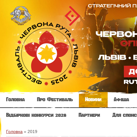
Головна
Про Фестиваль
Новини
Афіша
Відбіркові конкурси 2026
Партнери
Для спонс
Головна
»
2019