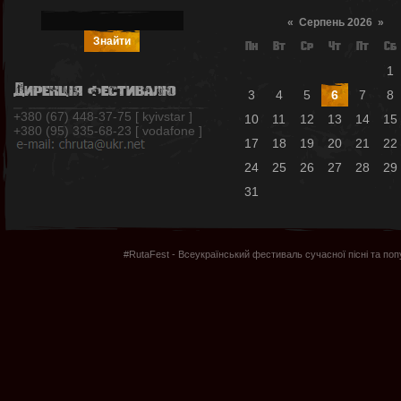
«
Серпень 2026
»
Пн
Вт
Ср
Чт
Пт
Сб
1
Дирекція фестивалю
3
4
5
6
7
8
+380 (67) 448-37-75 [ kyivstar ]
10
11
12
13
14
15
+380 (95) 335-68-23 [ vodafone ]
17
18
19
20
21
22
24
25
26
27
28
29
31
#RutaFest - Всеукраїнський фестиваль сучасної пісні та по