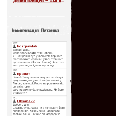
Денис Грищук – «Za Daleko». The Voice Kids Poland 6
Інформація. Питання