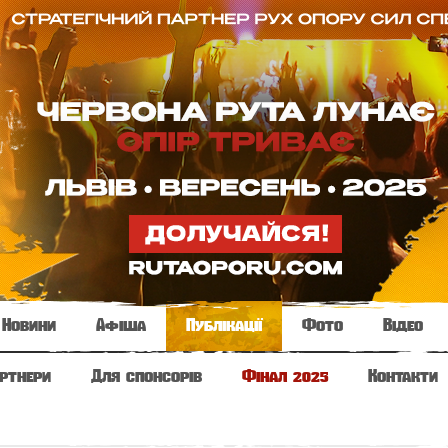
Новини
Афіша
Публікації
Фото
Відео
ртнери
Для спонсорів
Фінал 2025
Контакти