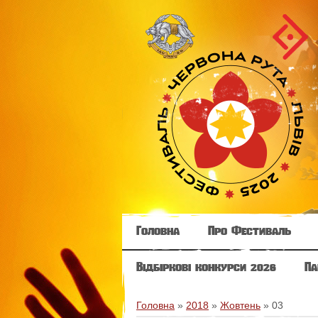
Головна
Про Фестиваль
Відбіркові конкурси 2026
Па
Головна
»
2018
»
Жовтень
»
03