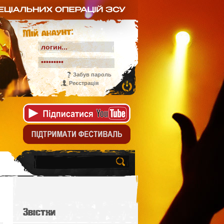
Мій акаунт:
Забув пароль
Реєстрація
Звістки