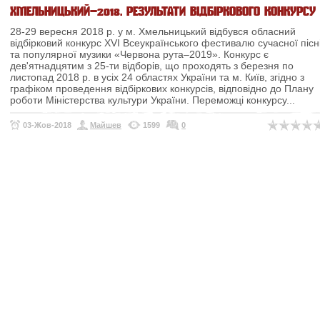
ХМЕЛЬНИЦЬКИЙ–2018. РЕЗУЛЬТАТИ ВІДБІРКОВОГО КОНКУРСУ
28-29 вересня 2018 р. у м. Хмельницький відбувся обласний
відбірковий конкурс ХVІ Всеукраїнського фестивалю сучасної пісн
та популярної музики «Червона рута–2019».
Конкурс є
дев'ятнадцятим з 25-ти відборів, що проходять з березня по
листопад 2018 р. в усіх 24 областях України та м. Київ, згідно з
графіком проведення відбіркових конкурсів, відповідно до Плану
роботи Міністерства культури України.
Переможці конкурсу...
03-Жов-2018
Майшев
1599
0