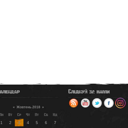
алендар
Слідкуй за нами
«
Жовтень 2018
»
Пн
Вт
Ср
Чт
Пт
Сб
Нд
1
2
3
4
5
6
7