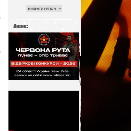
і
Анонс