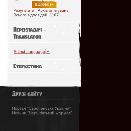
Результати
|
Архів опитувань
Всього відповідей:
1107
Перекладач -
Translator
Select Language
▼
Статистика
Друзі сайту
Портал "Європейська Україна"
Новини "Чернігівський Формат"