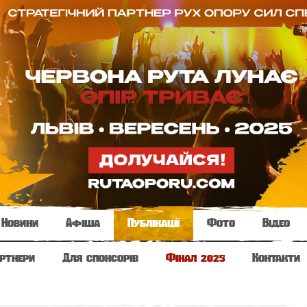
Новини
Афіша
Публікації
Фото
Відео
ртнери
Для спонсорів
Фінал 2025
Контакти