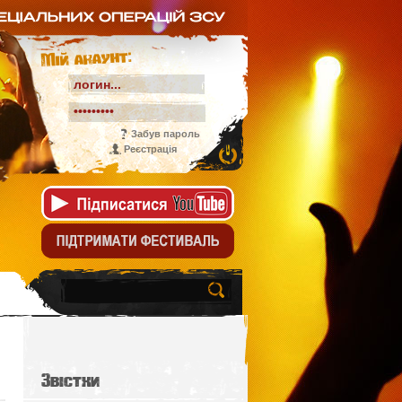
Мій акаунт:
Забув пароль
Реєстрація
Звістки