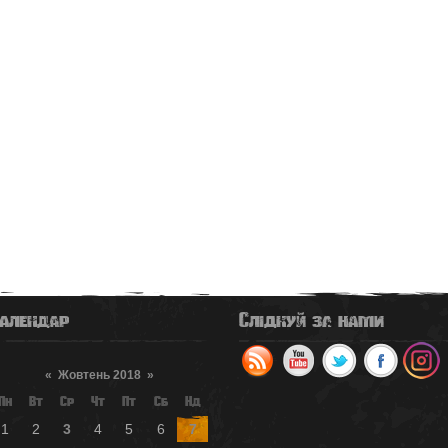
алендар
Слідкуй за нами
«
Жовтень 2018
»
Пн
Вт
Ср
Чт
Пт
Сб
Нд
1
2
3
4
5
6
7