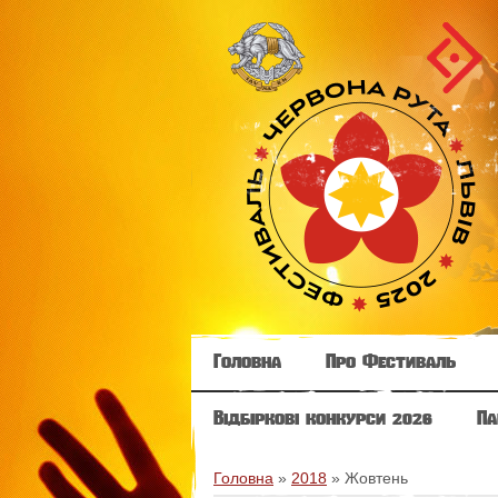
Головна
Про Фестиваль
Відбіркові конкурси 2026
Па
Головна
»
2018
»
Жовтень