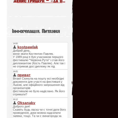
Денис Грищук – «Za Daleko». The Voice Kids Poland 6
Інформація. Питання