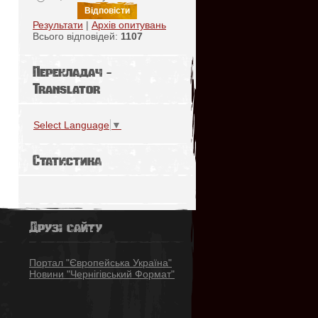
Результати
|
Архів опитувань
Всього відповідей:
1107
Перекладач -
Translator
Select Language
▼
Статистика
Друзі сайту
Портал "Європейська Україна"
Новини "Чернігівський Формат"