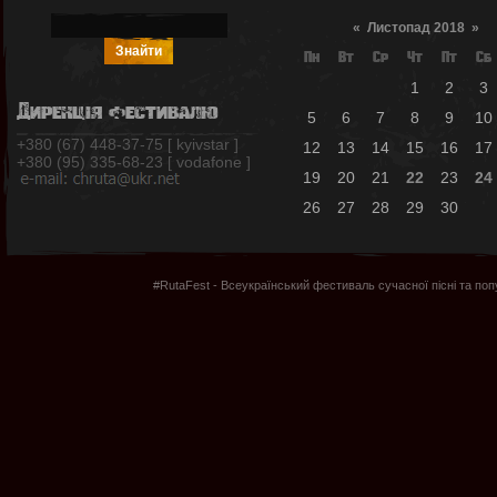
«
Листопад 2018
»
Пн
Вт
Ср
Чт
Пт
Сб
1
2
3
Дирекція фестивалю
5
6
7
8
9
10
+380 (67) 448-37-75 [ kyivstar ]
12
13
14
15
16
17
+380 (95) 335-68-23 [ vodafone ]
19
20
21
22
23
24
26
27
28
29
30
#RutaFest - Всеукраїнський фестиваль сучасної пісні та по