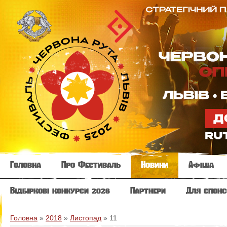
Головна
Про Фестиваль
Новини
Афіша
Відбіркові конкурси 2026
Партнери
Для спонс
Головна
»
2018
»
Листопад
»
11