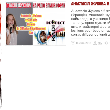
АНАСТАСІЯ ЖУКОВА В
Анастасія Жукова з 6 ж
(Франція). Анастасія жук
наймолодша учасниця В
та популярної музики «
школи-майстерні фести
les liens pour écouter ra
serras diffuser du lundi
11-Лис-2018
skv