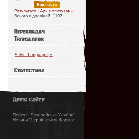
Результати
|
Архів опитувань
Всього відповідей:
1107
Перекладач -
Translator
Select Language
▼
Статистика
Друзі сайту
Портал "Європейська Україна"
Новини "Чернігівський Формат"