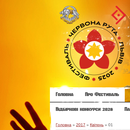
Головна
Про Фестиваль
Відбіркові конкурси 2026
Па
Головна
»
2017
»
Квітень
»
01