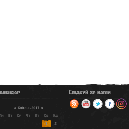
алендар
Слідкуй за нами
«
Квітень 2017
»
Пн
Вт
Ср
Чт
Пт
Сб
Нд
1
2