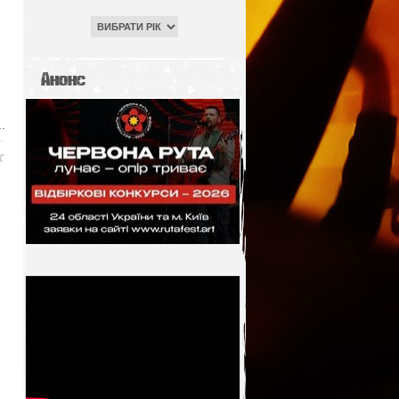
Анонс
.