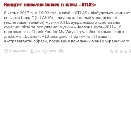
Концерт співачки Ілларії в клубі «ATLAS»
8 квітня 2017 р. о 19:00 год. в клубі «ATLAS» відбудеться концерт
співачки Ілларії (ILLARIA) – лауреата І премії у жанрі іншої
(експериментальної) музики ХІІ Всеукраїнського фестивалю
сучасної пісні та популярної музики «Червона рута–2011».
У
програмі: хіт «Thank You for My Way» та улюблені композиції з
альбомів «Вільна», «13 місяців», «Подих» та «Я жива»,
екстравагантні образи, поєднання вокальних манер українського..
01-Кві-2017
skv
2125
0