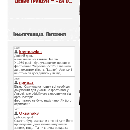
Денис Грищук – «Za Daleko». The Voice Kids Poland 6
Інформація. Питання