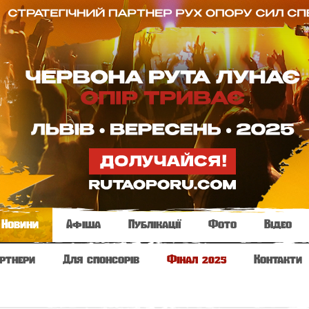
Новини
Афіша
Публікації
Фото
Відео
ртнери
Для спонсорів
Фінал 2025
Контакти