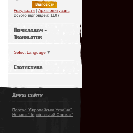
Результати
|
Архів опитувань
Всього відповідей:
1107
Перекладач -
Translator
Select Language
▼
Статистика
Друзі сайту
Портал "Європейська Україна"
Новини "Чернігівський Формат"