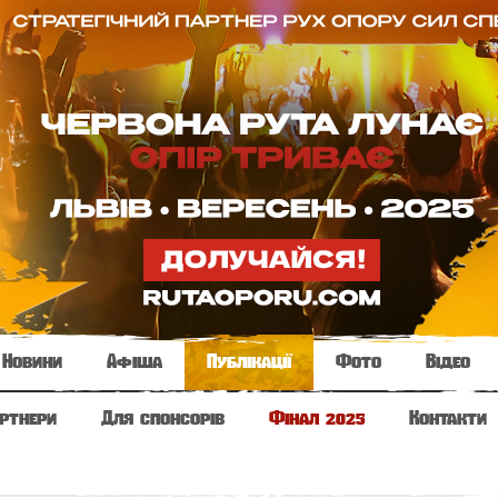
Новини
Афіша
Публікації
Фото
Відео
ртнери
Для спонсорів
Фінал 2025
Контакти