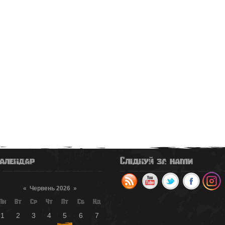
алендар
Слідкуй за нами
«
Червень 2026
»
Пн
Вт
Ср
Чт
Пт
Сб
Нд
1
2
3
4
5
6
7