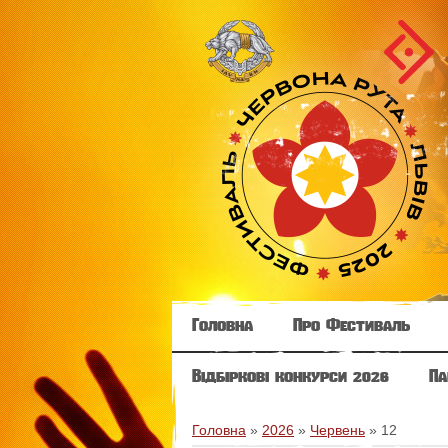
Головна
Про Фестиваль
Відбіркові конкурси 2026
Па
Головна
»
2026
»
Червень
»
12