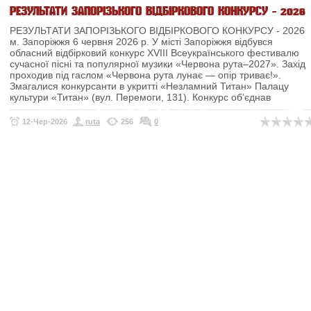
РЕЗУЛЬТАТИ ЗАПОРІЗЬКОГО ВІДБІРКОВОГО КОНКУРСУ - 2026
РЕЗУЛЬТАТИ ЗАПОРІЗЬКОГО ВІДБІРКОВОГО КОНКУРСУ - 2026
м. Запоріжжя
6 червня 2026 р.
У місті Запоріжжя відбувся
обласний відбірковий конкурс XVIII Всеукраїнського
фестивалю
сучасної пісні та популярної музики «Червона рута–2027». Захід
проходив під
гаслом «Червона рута лунає — опір триває!».
Змагалися конкурсанти в укритті
«Незламний Титан» Палацу
культури «Титан» (вул. Перемоги, 131). Конкурс об’єднав
12-Чер-2026
ruta
256
0