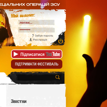
Мій акаунт:
Забув пароль
Реєстрація
Звістки