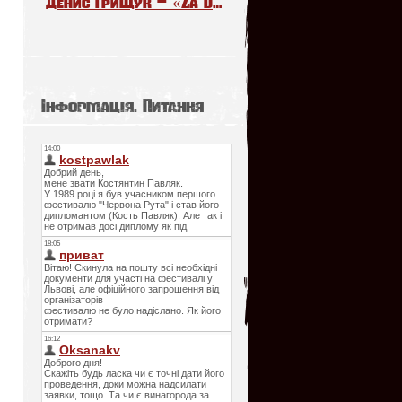
Денис Грищук – «Za Daleko». The Voice Kids Poland 6
Інформація. Питання