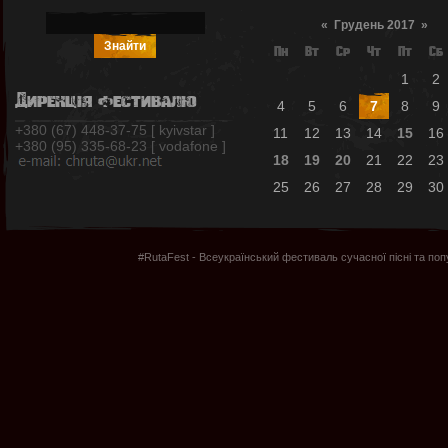
«
Грудень 2017
»
Пн
Вт
Ср
Чт
Пт
Сб
1
2
Дирекція фестивалю
4
5
6
7
8
9
+380 (67) 448-37-75 [ kyivstar ]
11
12
13
14
15
16
+380 (95) 335-68-23 [ vodafone ]
18
19
20
21
22
23
25
26
27
28
29
30
#RutaFest - Всеукраїнський фестиваль сучасної пісні та по