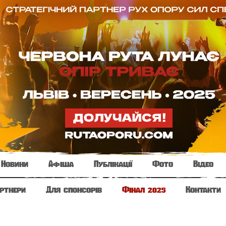
Новини
Афіша
Публікації
Фото
Відео
ртнери
Для спонсорів
Фінал 2025
Контакти