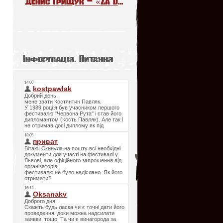
Денис Грищук – «Za Daleko». The Voice Kids Poland 6
Інформація. Питання